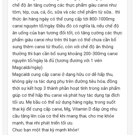
chế độ ăn tăng cường các thực phẩm giàu canxi như
Trẻ em, thanh thiếu niên đang tuổi phát triển
: cần nhiều
tôm, tép, cua, cá, ốc, sữa và các chế phẩm từ sữa… thì
canxi, vitamin D và magie để xây dựng hệ xương vững chắc.
thức ăn hàng ngày có thể cung cấp tới 800-1000mg
Người trưởng thành và người cao tuổi
: quá trình lão hóa
canxi nguyên tố/ngày. Điều đó có nghĩa là, nếu chế độ
làm giảm hấp thu và dễ gây loãng xương.
ăn uống của bạn tương đối tốt, có tăng cường các thực
phẩm giàu canxi như trên thì bạn có thể chưa cần bổ
Người chơi thể thao, vận động nhiều
: cần khoáng chất để
sung thêm canxi từ thuốc; còn với chế độ ăn thông
hỗ trợ cơ bắp, giảm nguy cơ chuột rút và chấn thương.
thường thì bạn cần bổ sung khoảng 200-300mg canxi
nguyên tố/ngày là đủ (tương đương với 1 viên
Trong những giai đoạn này, Magcaldi – với công thức
canxi hữu
Magcaldi/ngày).
cơ dễ hấp thu, kết hợp magiê và vitamin D3
– sẽ là giải pháp bổ
Magnesium Oxide - heavy: 132,67mg (tương đương
Magcaldi cung cấp canxi ở dạng hữu cơ dễ hấp thu,
sung chuyên biệt, giúp bạn yên tâm bảo vệ hệ xương – cơ khỏe
80mg Mg)
không gây ra tác dụng phụ trên đường tiêu hóa; đồng
mạnh mỗi ngày.
thời sự kết hợp 3 thành phần hoạt tính trong sản phẩm
Cùng nằm trong nhóm các chất khoáng đa lượng tương tự Canxi,
4.
Ai nên bổ sung Magcaldi?
giúp cơ thể hấp thu canxi và phát huy tác dụng tại đích
Magnesi cũng tham gia vào thành phần cấu tạo của xương,
tối ưu. Mẹ bầu có thể sử dụng hàng ngày, trong suốt
chiếm 0,4% thành phần hóa học của xương.Magnesi còn có vai
Magcaldi phù hợp với người lớn và trẻ em từ 6 tuổi trở lên.
thai kỳ để cung cấp canxi, Mg, Vitamin D đáp ứng nhu
trò quan trọng không thể thiếu đối với hoạt động của hơn 300
cầu tăng lên của cơ thể khi mang thai; cho mẹ khỏe
Có lợi đối với trẻ đang tăng trưởng, trong thời kỳ thiếu niên
enzym trong cơ thể,hỗ trợ quá trình dẫn truyền thần kinh và co
mạnh, thai nhi phát triển tối ưu.
và thành niên
cơ; tham gia vào nhiều chức năng liên kết bao gồm cả sao chép
Chuc bạn một thai kỳ mạnh khỏe!
ADN và tổng hợp Protein.