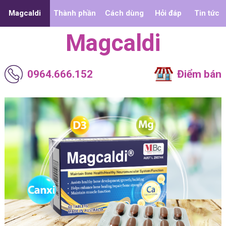
Magcaldi
Thành phần
Cách dùng
Hỏi đáp
Tin tức
Magcaldi
0964.666.152
Điểm bán