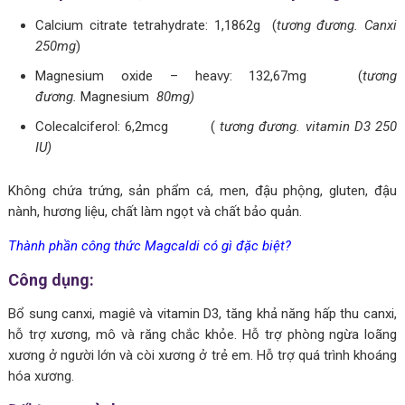
Calcium citrate tetrahydrate: 1,1862g (
tương đương. Canxi
250mg
)
Magnesium oxide – heavy: 132,67mg (
tương
đương.
Magnesium
80mg)
Colecalciferol: 6,2mcg (
tương đương. vitamin D3 250
IU)
Không chứa trứng, sản phẩm cá, men, đậu phộng, gluten, đậu
nành, hương liệu, chất làm ngọt và chất bảo quản.
Thành phần công thức Magcaldi có gì đặc biệt?
Công dụng:
Bổ sung canxi, magiê và vitamin D3, tăng khả năng hấp thu canxi,
hỗ trợ xương, mô và răng chắc khỏe. Hỗ trợ phòng ngừa loãng
xương ở người lớn và còi xương ở trẻ em. Hỗ trợ quá trình khoáng
hóa xương.