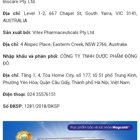
Biocare Pty. Ltd.
Địa chỉ:
Level 1-2, 667 Chapel St, South Yarra, VIC 3141,
AUSTRALIA
Sản xuất bởi:
Vitex Pharmaceuticals Pty Ltd
Địa chỉ:
4 Alspec Place, Easterm Creek, NSW 2766, Australia
Nhập khẩu và phân phối:
CÔNG TY TNHH DƯỢC PHẨM ĐÔNG
ĐÔ
Địa chỉ:
Tầng 1, 4, Tòa Home City, số 177, tổ 51 phố Trung Kính,
Phường Yên Hòa, Quận Cầu Giấy, Thành phố Hà Nội, Việt Nam.
Điện thoại:
024 35576151
Số ĐKSP:
1281/2018/ĐKSP
Calcium citrate tetrahydrat: 1,1862gam (tương
Nên dùng Magcaldi như thế nào là tốt nhất?
1. "Magcaldi là gì?"
đương 250mg Canxi nguyên tố)
Magcaldi là công thức bổ sung toàn diện cho sức khỏe xương và
Trẻ từ 6-9 tuổi: Uống 01 viên/ngày
Canxi là thành phần chính trong hệ xương người, chiếm 1-2% chỉ
cơ.