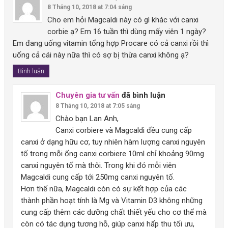
Phụ nữ sau mãn kinh và người già bị sụt giảm lượng
8 Tháng 10, 2018 at 7:04 sáng
sĩ. Không dùng sản phẩm này nếu bị dị ứng với bất kỳ thành
estrogen trong máu, sự lắng đọng canxi vào xương sụt giảm,
Magiê
là đồng yếu tố sinh học cần thiết cho chuyển hóa
Cho em hỏi Magcaldi này có gì khác với canxi
phần nào của sản phẩm.
quá trình hủy xương tăng lên. Bên cạnh đó, lúc này quá trình
vitamin D và hormone cận giáp, giúp cân bằng khoáng cho
corbie ạ? Em 16 tuần thì dùng mấy viên 1 ngày?
hấp thu canxi ở ruột cũng giảm sút khi phụ nữ ngày càng lớn
xương — thiếu Mg có thể làm rối loạn trao đổi canxi.
Em đang uống vitamin tổng hợp Procare có cả canxi rồi thì
tuổi. Chính vì vậy, tăng cường bổ sung canxi cho phụ nữ mãn
Magie và Canxi là 2 yếu tố thiết yếu cho hoạt động co giãn
uống cả cái này nữa thì có sợ bị thừa canxi không ạ?
kinh là cần thiết để cải thiện nồng độ canxi trong cơ thể cũng
cơ , đảm bảo sức khoẻ của cơ
như tăng lắng đọng canxi vào xương, phòng ngừa và điều trị
Bình luận
loãng xương.
Tỷ lệ Canxi/Magie ~3/1 : tỷ lệ giúp tối ưu tạo xương, tăng.
Mật độ xương , chống loãng xương
Chuyên gia tư vấn
đã bình luận
Ngoài ra, những người chơi thể thao, hoạt động thể lực trên
8 Tháng 10, 2018 at 7:05 sáng
mức trung bình cũng có nhu cầu cao hơn vì hệ xương của họ
Chào bạn Lan Anh,
3) Hàm lượng & liều dùng
thuận tiện
, dễ điều chỉnh
phải chịu đựng chu chuyển và phục hồi ở mức cao hơn. Họ
Canxi corbiere và Magcaldi đều cung cấp
cũng mất nhiều nước hơn do ra mồ hôi, điều nàu cũng làm
Mỗi viên Magcaldi chứa
250mg canxi nguyên tố
– mức hàm
canxi ở dạng hữu cơ, tuy nhiên hàm lượng canxi nguyên
tăng mất canxi. Ở người lớn, nhu cầu canxi mỗi ngày tăng
lượng được nghiên cứu là
tối ưu cho hấp thu
và tính toán liều
tố trong mỗi ống canxi corbiere 10ml chỉ khoảng 90mg
khoảng 20% để hỗ trợ xương trường thành. Phụ nữ bị mất
lượng bổ sung phù hợp
. Với liều lượng này:
canxi nguyên tố mà thôi. Trong khi đó mỗi viên
canxi nhiều hơn qua chu kỳ kinh nguyệt, người có chế độ ăn
Magcaldi cung cấp tới 250mg canxi nguyên tố.
kiêng khem cung cấp ít canxi… Hầu hết những trường hợp
Cơ thể hấp thu canxi hiệu quả nhất, không bị quá tải.
Hơn thế nữa, Magcaldi còn có sự kết hợp của các
này đểu nên bổ sung thêm canxi từ sản phẩm bổ sung
Dễ dàng tính toán, chia nhỏ liều phù hợp cho từng giai đoạn
thành phần hoạt tính là Mg và Vitamin D3 không những
chuyên biệt mỗi ngày.
hoặc từng đối tượng (trẻ em, phụ nữ mang thai, người lớn
cung cấp thêm các dưỡng chất thiết yếu cho cơ thể mà
tuổi).
còn có tác dụng tương hỗ, giúp canxi hấp thu tối ưu,