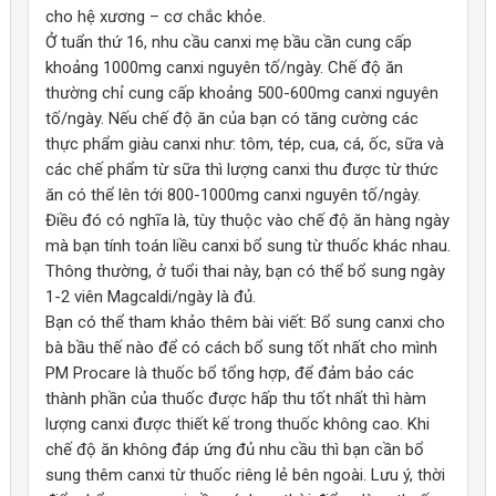
Canxi có vai trò quan trọng như vậy nhưng cơ thể chúng ta không
cho hệ xương – cơ chắc khỏe.
Hạn chế được tình trạng cản trở hấp thu
sắt, kẽm và các
thể tự tổng hợp được mà phải lấy từ thức ăn, thuốc uống bên
Ở tuẩn thứ 16, nhu cầu canxi mẹ bầu cần cung cấp
khoáng chất khác
, vốn thường xảy ra khi uống trên 300mg
ngoài. Thực phẩm có cung cấp lượng canxi dồi dào (một số thực
khoảng 1000mg canxi nguyên tố/ngày. Chế độ ăn
canxi nguyên tố/lần.
phẩm cung cấp canxi với hàm lượng cao có thể kể tới như: Tôm,
thường chỉ cung cấp khoảng 500-600mg canxi nguyên
tép, cua đồng, cá, sữa và các chế phẩm từ sữa, sản phẩm từ đậu,
tố/ngày. Nếu chế độ ăn của bạn có tăng cường các
4) An toàn, độ tinh khiết và nguồn gốc
rau có màu xanh thẫm...), một chế độ ăn đầy đủ và cân bằng
thực phẩm giàu canxi như: tôm, tép, cua, cá, ốc, sữa và
thường không gây ra tình trạng thiếu canxi ở người bình thường.
Sản phẩm không chứa trứng, sản phẩm cá, men, đậu phộng,
các chế phẩm từ sữa thì lượng canxi thu được từ thức
Tuy nhiên, với những trường hợp có nhu cầu canxi tăng cao như:
gluten, đậu nành, hương liệu, chất làm ngọt và chất bảo quản
ăn có thể lên tới 800-1000mg canxi nguyên tố/ngày.
phụ nữ mang thai và cho con bú, phụ nữ mãn kinh, người chơi thể
— phù hợp với người nhạy cảm dị ứng và người muốn sản
Điều đó có nghĩa là, tùy thuộc vào chế độ ăn hàng ngày
thao nhiều, trẻ em đang tăng trưởng hoặc những trường hợp dinh
phẩm “sạch” hơn.
mà bạn tính toán liều canxi bổ sung từ thuốc khác nhau.
dưỡng kém... thì rất khó có thể cung cấp đủ canxi cho cơ thể nếu
Thông thường, ở tuổi thai này, bạn có thể bổ sung ngày
chỉ bổ sung từ thực phẩm hàng ngày. Do đó, ngoài tăng cường
Magcaldi là sản phẩm của Maxbiocare – Úc, được sản xuất
1-2 viên Magcaldi/ngày là đủ.
chất lượng bữa ăn, các đối tượng này được khuyên bổ sung thêm
theo tiêu chuẩn dược phẩm, trên dây truyền đạt tiêu chuẩn
Bạn có thể tham khảo thêm bài viết: Bổ sung canxi cho
canxi từ các sản phẩm bổ sung chyên biệt.
Thực hành sản xuất tốt (GMP), đáp ứng các quy định về chất
bà bầu thế nào để có cách bổ sung tốt nhất cho mình
lượng và an toàn nghiêm ngặt của TGA (cơ quan quản lý
PM Procare là thuốc bổ tổng hợp, để đảm bảo các
Canxi citrat là một loại canxi hữu cơ, dễ tan, dễ hấp thu đồng thời
Dược phẩm tại Úc), tương đương với các tiêu chuẩn của FDA
thành phần của thuốc được hấp thu tốt nhất thì hàm
không gây ra các tác dụng phụ trên đường tiêu hóa như đầy
- Hoa Kỳ.
lượng canxi được thiết kế trong thuốc không cao. Khi
bụng, sinh hơi... So với loại canxi thông dụng trên thị trường là
Sản phẩm được nhập khẩu chính ngạch và phân phối tại Việt
chế độ ăn không đáp ứng đủ nhu cầu thì bạn cần bổ
canxi carbonat thì mặc dù canxi canxi carbonat có hàm lượng
Nam bởi công ty dược phẩm uy tín Cty TNHH DP Đông Đô.
sung thêm canxi từ thuốc riêng lẻ bên ngoài. Lưu ý, thời
canxi nguyên tố cao hơn (kích thước viên nhỏ hơn), tuy nhiên