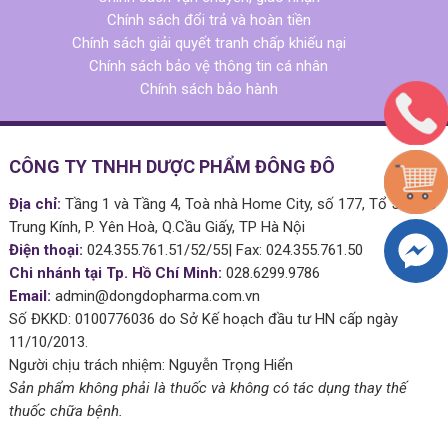
Chính sách đổi trả và hoàn tiền
Chính sách giải quyết tranh chấp khiếu nại
Chính sách bảo vệ thông tin cá nhân
Chính sách bảo hành
CÔNG TY TNHH DƯỢC PHẨM ĐÔNG ĐÔ
Địa chỉ:
Tầng 1 và Tầng 4, Toà nhà Home City, số 177, Tổ 51 Phố
Trung Kính, P. Yên Hoà, Q.Cầu Giấy, TP Hà Nội
Điện thoại:
024.355.761.51/52/55| Fax: 024.355.761.50
Chi nhánh tại Tp. Hồ Chí Minh:
028.6299.9786
Email:
admin@dongdopharma.com.vn
Số ĐKKD: 0100776036 do Sở Kế hoạch đầu tư HN cấp ngày
11/10/2013.
Người chịu trách nhiệm: Nguyễn Trọng Hiển
Sản phẩm không phải là thuốc và không có tác dụng thay thế
thuốc chữa bệnh.