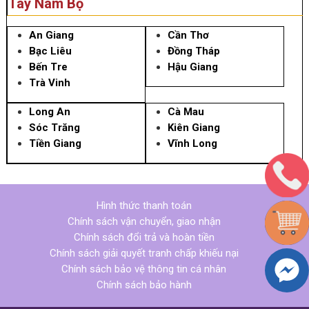
Tây Nam Bộ
An Giang
Cần Thơ
Bạc Liêu
Đồng Tháp
Bến Tre
Hậu Giang
Trà Vinh
Long An
Cà Mau
Sóc Trăng
Kiên Giang
Tiền Giang
Vĩnh Long
Hình thức thanh toán
Chính sách vận chuyển, giao nhận
Chính sách đổi trả và hoàn tiền
Chính sách giải quyết tranh chấp khiếu nại
Chính sách bảo vệ thông tin cá nhân
Chính sách bảo hành