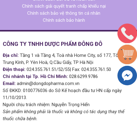
Chính sách giải quyết tranh chấp khiếu nại
Chính sách bảo vệ thông tin cá nhân
Chính sách bảo hành
CÔNG TY TNHH DƯỢC PHẨM ĐÔNG ĐÔ
Địa chỉ:
Tầng 1 và Tầng 4, Toà nhà Home City, số 177, Tổ 51 Phố
Trung Kính, P. Yên Hoà, Q.Cầu Giấy, TP Hà Nội
Điện thoại:
024.355.761.51/52/55| Fax: 024.355.761.50
Chi nhánh tại Tp. Hồ Chí Minh:
028.6299.9786
Email:
admin@dongdopharma.com.vn
Số ĐKKD: 0100776036 do Sở Kế hoạch đầu tư HN cấp ngày
11/10/2013.
Người chịu trách nhiệm: Nguyễn Trọng Hiển
Sản phẩm không phải là thuốc và không có tác dụng thay thế
thuốc chữa bệnh.