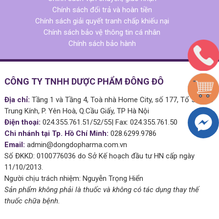
Chính sách đổi trả và hoàn tiền
Chính sách giải quyết tranh chấp khiếu nại
Chính sách bảo vệ thông tin cá nhân
Chính sách bảo hành
CÔNG TY TNHH DƯỢC PHẨM ĐÔNG ĐÔ
Địa chỉ:
Tầng 1 và Tầng 4, Toà nhà Home City, số 177, Tổ 51 Phố
Trung Kính, P. Yên Hoà, Q.Cầu Giấy, TP Hà Nội
Điện thoại:
024.355.761.51/52/55| Fax: 024.355.761.50
Chi nhánh tại Tp. Hồ Chí Minh:
028.6299.9786
Email:
admin@dongdopharma.com.vn
Số ĐKKD: 0100776036 do Sở Kế hoạch đầu tư HN cấp ngày
11/10/2013.
Người chịu trách nhiệm: Nguyễn Trọng Hiển
Sản phẩm không phải là thuốc và không có tác dụng thay thế
thuốc chữa bệnh.