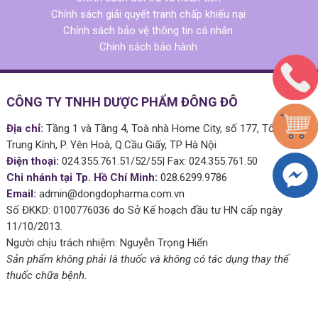
Chính sách giải quyết tranh chấp khiếu nại
Chính sách bảo vệ thông tin cá nhân
Chính sách bảo hành
CÔNG TY TNHH DƯỢC PHẨM ĐÔNG ĐÔ
Địa chỉ:
Tầng 1 và Tầng 4, Toà nhà Home City, số 177, Tổ 51 Phố
Trung Kính, P. Yên Hoà, Q.Cầu Giấy, TP Hà Nội
Điện thoại:
024.355.761.51/52/55| Fax: 024.355.761.50
Chi nhánh tại Tp. Hồ Chí Minh:
028.6299.9786
Email:
admin@dongdopharma.com.vn
Số ĐKKD: 0100776036 do Sở Kế hoạch đầu tư HN cấp ngày
11/10/2013.
Người chịu trách nhiệm: Nguyễn Trọng Hiển
Sản phẩm không phải là thuốc và không có tác dụng thay thế
thuốc chữa bệnh.