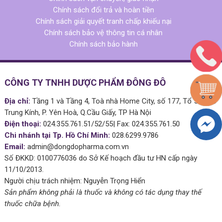
Chính sách đổi trả và hoàn tiền
Chính sách giải quyết tranh chấp khiếu nại
Chính sách bảo vệ thông tin cá nhân
Chính sách bảo hành
CÔNG TY TNHH DƯỢC PHẨM ĐÔNG ĐÔ
Địa chỉ:
Tầng 1 và Tầng 4, Toà nhà Home City, số 177, Tổ 51 Phố
Trung Kính, P. Yên Hoà, Q.Cầu Giấy, TP Hà Nội
Điện thoại:
024.355.761.51/52/55| Fax: 024.355.761.50
Chi nhánh tại Tp. Hồ Chí Minh:
028.6299.9786
Email:
admin@dongdopharma.com.vn
Số ĐKKD: 0100776036 do Sở Kế hoạch đầu tư HN cấp ngày
11/10/2013.
Người chịu trách nhiệm: Nguyễn Trọng Hiển
Sản phẩm không phải là thuốc và không có tác dụng thay thế
thuốc chữa bệnh.