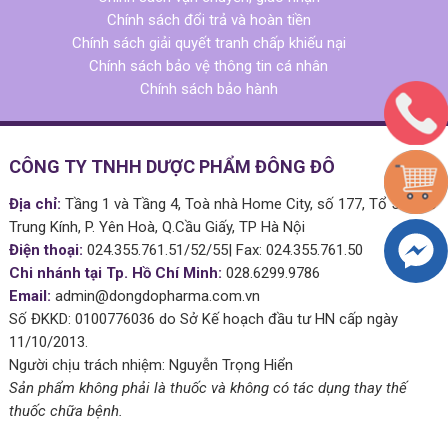
Chính sách đổi trả và hoàn tiền
Chính sách giải quyết tranh chấp khiếu nại
Chính sách bảo vệ thông tin cá nhân
Chính sách bảo hành
CÔNG TY TNHH DƯỢC PHẨM ĐÔNG ĐÔ
Địa chỉ:
Tầng 1 và Tầng 4, Toà nhà Home City, số 177, Tổ 51 Phố
Trung Kính, P. Yên Hoà, Q.Cầu Giấy, TP Hà Nội
Điện thoại:
024.355.761.51/52/55| Fax: 024.355.761.50
Chi nhánh tại Tp. Hồ Chí Minh:
028.6299.9786
Email:
admin@dongdopharma.com.vn
Số ĐKKD: 0100776036 do Sở Kế hoạch đầu tư HN cấp ngày
11/10/2013.
Người chịu trách nhiệm: Nguyễn Trọng Hiển
Sản phẩm không phải là thuốc và không có tác dụng thay thế
thuốc chữa bệnh.